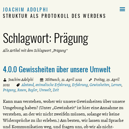

JOACHIM ADOLPHI
STRUKTUR ALS PROTOKOLL DES WERDENS
Schlagwort:
Prägung
Alle Artikel mit dem Schlagwort „Prägung“
4.0.0 Gewissheiten über unsere Umwelt
Joachim Adolphi
Mittwoch, 21. April 2021
Freitag, 23. April
2021
Abstand
,
animalische Erfahrung
,
Erfahrung
,
Gewissheiten
,
Lernen
,
Prägung
,
Raum
,
Regler
,
Umwelt
,
Zeit
Kann man verstehen, woher wir unsere Gewissheiten über unsere
Umgebung haben? (Unter „Gewissheit“ ist hier eine Annahme zu
verstehen, an der wir nicht zweifeln müssen, solange wir keine
Widersprüche zu ihr erleben.) Am besten, wir lassen mal Sprache
und Kommunikation weg, und fragen uns, ob wir als nicht-