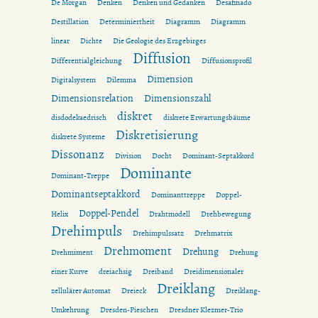
De Morgan
Denken
Denken und Gedanken
Desafinado
Destillation
Determiniertheit
Diagramm
Diagramm
linear
Dichte
Die Geologie des Erzgebirges
Diffusion
Differentialgleichung
Diffusionsprofil
Dimension
Digitalsystem
Dilemma
Dimensionsrelation
Dimensionszahl
diskret
disdodekaedrisch
diskrete Erwartungsbäume
Diskretisierung
diskrete Systeme
Dissonanz
Division
Docht
Dominant-Septakkord
Dominante
Dominant-Treppe
Dominantseptakkord
Dominanttreppe
Doppel-
Doppel-Pendel
Helix
Drahtmodell
Drehbewegung
Drehimpuls
Drehimpulssatz
Drehmatrix
Drehmoment
Drehung
Drehmiment
Drehung
einer Kurve
dreiachsig
Dreiband
Dreidimensionaler
Dreiklang
zellulärer Automat
Dreieck
Dreiklang-
Umkehrung
Dresden-Pieschen
Dresdner Klezmer-Trio