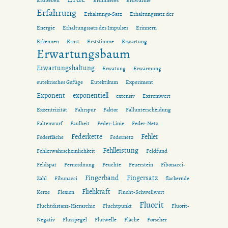
Erdbeben
Erdinneres
Erdwärme
Erfahrung
Erhaltungs-Satz
Erhaltungssatz der
Energie
Erhaltungssatz des Impulses
Erinnern
Erkennen
Ernst
Erststimme
Erwartung
Erwartungsbaum
Erwartungshaltung
Erwatung
Erwärmung
eutekrisches Gefüge
Eutektikum
Experiment
Exponent
exponentiell
extensiv
Extremwert
Exzentrizität
Fahrspur
Faktor
Fallunterscheidung
Faltenwurf
Faulheit
Feder-Linie
Feder-Netz
Federkette
Fehler
Federfläche
Federnetz
Fehlleistung
Fehlerwahrscheinlichkeit
Feldfund
Feldspat
Fernordnung
Feuchte
Feuerstein
Fibonacci-
Fingerband
Fingersatz
Zahl
Fibunacci
flackernde
Fliehkraft
Kerze
Flexion
Flucht-Schwellwert
Fluorit
Fluchtdistanz-Hierarchie
Fluchtpunkt
Fluorit-
Negativ
Flusspegel
Flutwelle
Fläche
Forscher