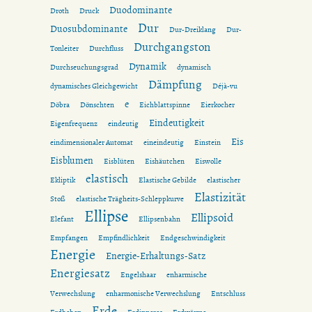
Duodominante
Droth
Druck
Dur
Duosubdominante
Dur-Dreiklang
Dur-
Durchgangston
Tonleiter
Durchfluss
Dynamik
Durchseuchungsgrad
dynamisch
Dämpfung
dynamisches Gleichgewicht
Déjà-vu
e
Döbra
Dönschten
Eichblattspinne
Eierkocher
Eindeutigkeit
Eigenfrequenz
eindeutig
Eis
eindimensionaler Automat
eineindeutig
Einstein
Eisblumen
Eisblüten
Eishäutchen
Eiswolle
elastisch
Ekliptik
Elastische Gebilde
elastischer
Elastizität
Stoß
elastische Trägheits-Schleppkurve
Ellipse
Ellipsoid
Elefant
Ellipsenbahn
Empfangen
Empfindlichkeit
Endgeschwindigkeit
Energie
Energie-Erhaltungs-Satz
Energiesatz
Engelshaar
enharmische
Verwechslung
enharmonische Verwechslung
Entschluss
Erde