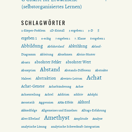
(selbstorganisiertes Lernen)
SCHLAGWÖRTER
5
2-Körper-Problem
2D-Kristall
3 ergeben 1
3-D
ergeben 1
6-eckig
7 ergeben 1
7. Klasse
8 ergeben 1
Abbildung
Abkühlung
Abfahrtslauf
Ablauf-
Diagramm
Ableitung
Abnehmen
Abriss-Muster
absoluter Fehler
absoluter Wert
Absatz
Abstand
Absorption
Abstands-Differenz
Abstrakte
Achat
Abstraktion
Malerei
Abwärts-Leitton
Achat-Genese
Achatbänderung
Achse
Achsenteilung
Achtel
Addition
additiv
Adolphi
Akkord
Aerostatik
Aggression
AHA-Effekt
Akkordfolge
Allgemeines und Einzelnes
Alltags-Erfahrung
Amethyst
Alter Elbelauf
Amplitude
Analyse
analytische Lösung
analytische Schwerkraft-Integration