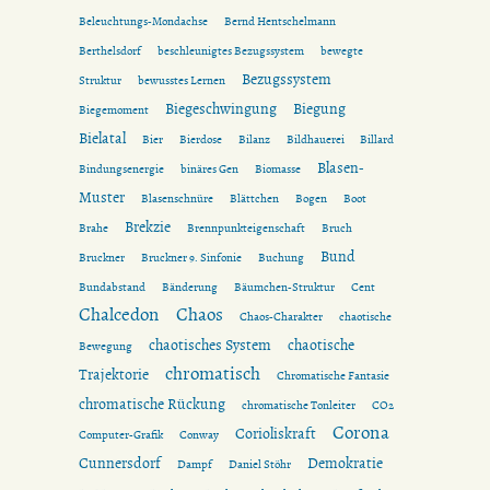
Beleuchtungs-Mondachse
Bernd Hentschelmann
Berthelsdorf
beschleunigtes Bezugssystem
bewegte
Bezugssystem
Struktur
bewusstes Lernen
Biegeschwingung
Biegung
Biegemoment
Bielatal
Bier
Bierdose
Bilanz
Bildhauerei
Billard
Blasen-
Bindungsenergie
binäres Gen
Biomasse
Muster
Blasenschnüre
Blättchen
Bogen
Boot
Brekzie
Brahe
Brennpunkteigenschaft
Bruch
Bund
Bruckner
Bruckner 9. Sinfonie
Buchung
Bundabstand
Bänderung
Bäumchen-Struktur
Cent
Chalcedon
Chaos
Chaos-Charakter
chaotische
chaotisches System
chaotische
Bewegung
chromatisch
Trajektorie
Chromatische Fantasie
chromatische Rückung
chromatische Tonleiter
CO2
Corona
Corioliskraft
Computer-Grafik
Conway
Cunnersdorf
Demokratie
Dampf
Daniel Stöhr