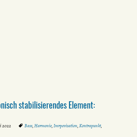
isch stabilisierendes Element:
ni 2022
Bass
,
Harmonie
,
Imrpovisation
,
Kontrapunkt
,