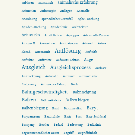
animalische Erfahrung
anblasen
animalisch
Animation
Anisotropie
Anliegen
Anomalie
Anordnung
aperiodischer Grenzfall
Aphel-Drehung
Apsiden-Drehung
Apsidenlinie
Architektur
Aristoteles
Arndt Kaden
Arpeggio
Artemis-II-Mission
Artemis II
Assoziation
Assoziationen
Asteroid
Astro-
Auflösung
Abend
Astronomie
Auftrieb
Auge
Auftritte
Auftrtitte
Aufwärts-Leitton
Ausgleich
Ausgleichsprozess
Auslöser
Austrocknung
Autobahn
Automat
automatische
Skalierung
Autonomes Fahren
Bach
Bahngeschwindigkeit
Bahnneigung
Balken
Balken biegen
Balken-Galaxis
Baryt
Balkenbiegung
Band
Bariumsulfat
Baryzentrum
Basaltsäule
Basis
Bass
Bass-Schlüssel
Bassgang
Beatles
Bedarf
Bedeutung
Bedürfnis
begrenzter endlicher Raum
Begriff
Begriffsinhalt