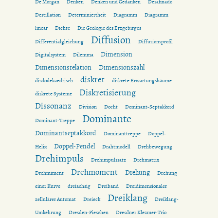
De Morgan
Denken
Denken und Gedanken
Desafinado
Destillation
Determiniertheit
Diagramm
Diagramm
linear
Dichte
Die Geologie des Erzgebirges
Diffusion
Differentialgleichung
Diffusionsprofil
Dimension
Digitalsystem
Dilemma
Dimensionsrelation
Dimensionszahl
diskret
disdodekaedrisch
diskrete Erwartungsbäume
Diskretisierung
diskrete Systeme
Dissonanz
Division
Docht
Dominant-Septakkord
Dominante
Dominant-Treppe
Dominantseptakkord
Dominanttreppe
Doppel-
Doppel-Pendel
Helix
Drahtmodell
Drehbewegung
Drehimpuls
Drehimpulssatz
Drehmatrix
Drehmoment
Drehung
Drehmiment
Drehung
einer Kurve
dreiachsig
Dreiband
Dreidimensionaler
Dreiklang
zellulärer Automat
Dreieck
Dreiklang-
Umkehrung
Dresden-Pieschen
Dresdner Klezmer-Trio