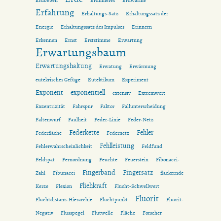
Erdbeben
Erdinneres
Erdwärme
Erfahrung
Erhaltungs-Satz
Erhaltungssatz der
Energie
Erhaltungssatz des Impulses
Erinnern
Erkennen
Ernst
Erststimme
Erwartung
Erwartungsbaum
Erwartungshaltung
Erwatung
Erwärmung
eutekrisches Gefüge
Eutektikum
Experiment
Exponent
exponentiell
extensiv
Extremwert
Exzentrizität
Fahrspur
Faktor
Fallunterscheidung
Faltenwurf
Faulheit
Feder-Linie
Feder-Netz
Federkette
Fehler
Federfläche
Federnetz
Fehlleistung
Fehlerwahrscheinlichkeit
Feldfund
Feldspat
Fernordnung
Feuchte
Feuerstein
Fibonacci-
Fingerband
Fingersatz
Zahl
Fibunacci
flackernde
Fliehkraft
Kerze
Flexion
Flucht-Schwellwert
Fluorit
Fluchtdistanz-Hierarchie
Fluchtpunkt
Fluorit-
Negativ
Flusspegel
Flutwelle
Fläche
Forscher