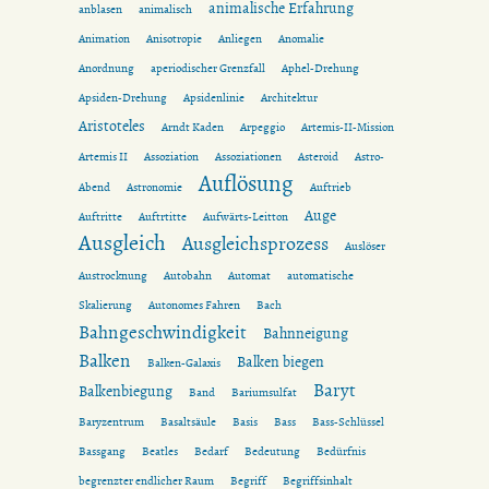
animalische Erfahrung
anblasen
animalisch
Animation
Anisotropie
Anliegen
Anomalie
Anordnung
aperiodischer Grenzfall
Aphel-Drehung
Apsiden-Drehung
Apsidenlinie
Architektur
Aristoteles
Arndt Kaden
Arpeggio
Artemis-II-Mission
Artemis II
Assoziation
Assoziationen
Asteroid
Astro-
Auflösung
Abend
Astronomie
Auftrieb
Auge
Auftritte
Auftrtitte
Aufwärts-Leitton
Ausgleich
Ausgleichsprozess
Auslöser
Austrocknung
Autobahn
Automat
automatische
Skalierung
Autonomes Fahren
Bach
Bahngeschwindigkeit
Bahnneigung
Balken
Balken biegen
Balken-Galaxis
Baryt
Balkenbiegung
Band
Bariumsulfat
Baryzentrum
Basaltsäule
Basis
Bass
Bass-Schlüssel
Bassgang
Beatles
Bedarf
Bedeutung
Bedürfnis
begrenzter endlicher Raum
Begriff
Begriffsinhalt