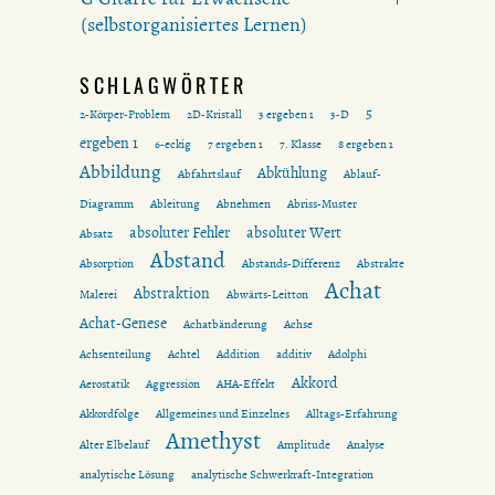
(selbstorganisiertes Lernen)
SCHLAGWÖRTER
5
2-Körper-Problem
2D-Kristall
3 ergeben 1
3-D
ergeben 1
6-eckig
7 ergeben 1
7. Klasse
8 ergeben 1
Abbildung
Abkühlung
Abfahrtslauf
Ablauf-
Diagramm
Ableitung
Abnehmen
Abriss-Muster
absoluter Fehler
absoluter Wert
Absatz
Abstand
Absorption
Abstands-Differenz
Abstrakte
Achat
Abstraktion
Malerei
Abwärts-Leitton
Achat-Genese
Achatbänderung
Achse
Achsenteilung
Achtel
Addition
additiv
Adolphi
Akkord
Aerostatik
Aggression
AHA-Effekt
Akkordfolge
Allgemeines und Einzelnes
Alltags-Erfahrung
Amethyst
Alter Elbelauf
Amplitude
Analyse
analytische Lösung
analytische Schwerkraft-Integration