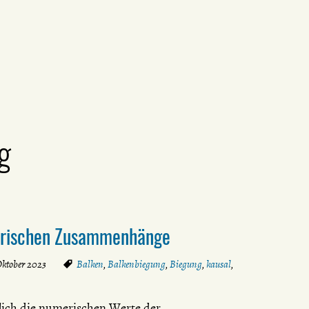
g
merischen Zusammenhänge
Oktober 2023
Balken
,
Balkenbiegung
,
Biegung
,
kausal
,
ich die numerischen Werte der