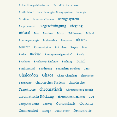
Beleuchtungs-Mondachse
Bernd Hentschelmann
Berthelsdorf
beschleunigtes Bezugssystem
bewegte
Bezugssystem
Struktur
bewusstes Lernen
Biegeschwingung
Biegung
Biegemoment
Bielatal
Bier
Bierdose
Bilanz
Bildhauerei
Billard
Blasen-
Bindungsenergie
binäres Gen
Biomasse
Muster
Blasenschnüre
Blättchen
Bogen
Boot
Brekzie
Brahe
Brennpunkteigenschaft
Bruch
Bund
Bruckner
Bruckner 9. Sinfonie
Buchung
Bundabstand
Bänderung
Bäumchen-Struktur
Cent
Chalcedon
Chaos
Chaos-Charakter
chaotische
chaotisches System
chaotische
Bewegung
chromatisch
Trajektorie
Chromatische Fantasie
chromatische Rückung
chromatische Tonleiter
CO2
Corona
Corioliskraft
Computer-Grafik
Conway
Cunnersdorf
Demokratie
Dampf
Daniel Stöhr