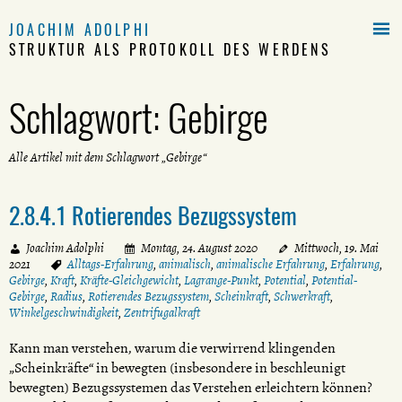

JOACHIM ADOLPHI
STRUKTUR ALS PROTOKOLL DES WERDENS
Schlagwort:
Gebirge
Alle Artikel mit dem Schlagwort „Gebirge“
2.8.4.1 Rotierendes Bezugssystem
Joachim Adolphi
Montag, 24. August 2020
Mittwoch, 19. Mai
2021
Alltags-Erfahrung
,
animalisch
,
animalische Erfahrung
,
Erfahrung
,
Gebirge
,
Kraft
,
Kräfte-Gleichgewicht
,
Lagrange-Punkt
,
Potential
,
Potential-
Gebirge
,
Radius
,
Rotierendes Bezugssystem
,
Scheinkraft
,
Schwerkraft
,
Winkelgeschwindigkeit
,
Zentrifugalkraft
Kann man verstehen, warum die verwirrend klingenden
„Scheinkräfte“ in bewegten (insbesondere in beschleunigt
bewegten) Bezugssystemen das Verstehen erleichtern können?